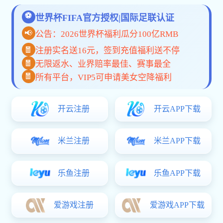
首页
/
体育焦点
/ 正文
2026-07-01 19:17
57 次阅读