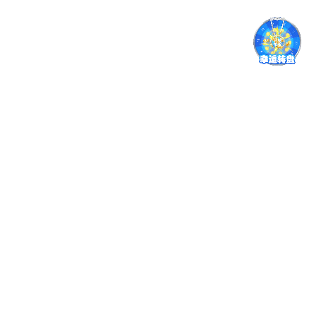
都可能会做出某些妥协或适应。这种情况下，“谎称”
虽然听起来刺耳，但实际上却是无数年轻球员追梦过
程中的一种普遍现象。
当然，这样的做法也引起了一些批评声音。有观点认
为，运动员应该真实展现自我，而不是依赖于讨好他
人的手段。然而，在竞争如此激烈、机遇稍纵即逝的
环境下，许多年轻球员往往不得不采取各种策略来确
保自己的未来。因而，这一事件也为我们提供了一个
反思的平台，让我们更深层次地认识到职业体育背后
所蕴含的人性和斗争。
3、第三个小标题
C罗与梅西之间长期以来构成了一种鲜明对比，也成
为全球足球迷津津乐道的话题。两位巨星不仅在技术