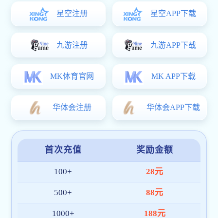
C罗调侃昔日博阿滕采访称签约巴萨时谎称
梅西最佳
在近期的一次采访中，C罗调侃了博阿滕，回忆起他
签约巴萨时的情景。博阿滕在接受采访时表示，他当
初为了顺利加盟巴萨，曾开玩笑地说梅西是历史最佳
球员。这一言论引发了媒体和球迷的热议，也让人们
重新审视C罗与梅西之间的竞争关系。本文将从四个
方面详细探讨这一事件，包括C罗与博阿滕的关系、
该事件对足球界的影响、梅西与C罗的历史竞争，以
及媒体如何解读这一调侃。通过这些分析，我们将更