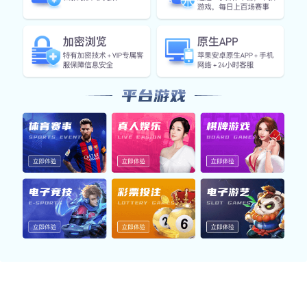
是皇马，以其悠久的历史和丰富的经验，在关键比赛
中总能把握住机会，这也是他们能够屡次晋级的重要
原因。国际米兰则通过引入新血液与老将搭配，实现
了质与量的双重提升，为球队贡献了不少精彩表现。
2、战术变化与演变
随着时代的发展，足球战术也在不断演变。巴黎圣日
耳曼在过去几个赛季中，不仅保持了前场明星球员的
大牌阵容，更是注重团队配合与防守反击相结合。在
主教练汤赫尔的带领下，他们形成了一套高压逼抢与
快速反击相结合的有效策略，使得对手很难找到突破
口。
与此同时，曼城则以其流畅的传控打法闻名于世。瓜
迪奥拉执教以来，通过高位压迫与控球理念，使得球