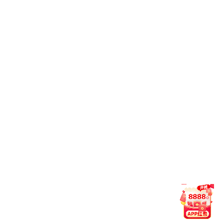
而，高额投入背后也伴随着巨大的压力与期待，需要
每位明星球员都能够充分发挥其价值。
曼城同样进行了多笔重要签约，这些引援不仅增强了
球队深度，也为主教练提供了更多战术选择。然而，
频繁的伤病问题始终困扰着这支球队，这使得他们无
法在最关键时刻派出最佳阵容，从而影响到比赛结
果。
对于国际米兰而言，新旧交替正是取胜之道。一方
面，新加入年轻球员展现出了无限可能；另一方面，
相对成熟且经验丰富的新援也为球队带来了稳定性。
而皇家马德里的老将们虽然面临年龄挑战，却依然凭
借丰富经验帮助球队渡过难关，因此即便遭遇伤病影
响，他们仍能保持一定竞争力。