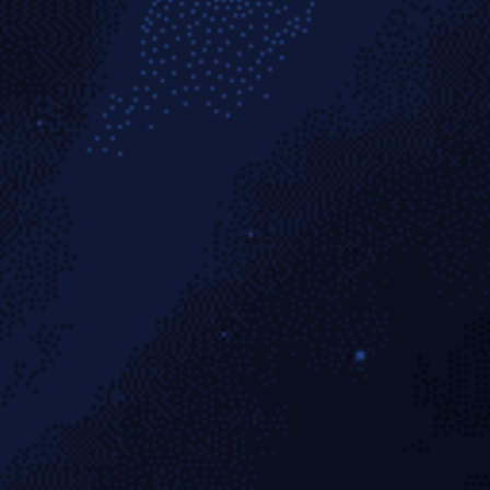
过稳定核心阵容，也能够提高全队凝聚力，为长
综上所述，无论是对于格瓦迪奥尔本人的职业发
都是一个关键节点。在这个过程中，需要充分考
识，共同携手迈向美好的明天。
总结：
总而言之，曼城开启谈判希望续约格瓦迪奥尔并
激烈的人才竞争环境而作出的战略决策。此举不
俱乐部未来发展的蓝图，因此值得高度关注。
最终，希望双方能够通过积极沟通达成协议，实
彩赛事，共同见证这一青年才俊在绿茵场上的成