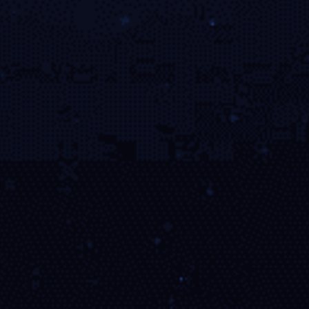
-27
6686网页登录入口
686网页登录入口官方网站【KY1.AC】官网认证:手机版、
pp下载、登录入口、官方网站、网页版、平台、网址、地
、注册、娱乐，6686网页登录入口(中国)官方网站欢迎大
家选择真正的官方通道，同时我们提供全天候7x24小时在
服务，第一时间处理各类问题，正规集团平台有保障，欢
迎体验！