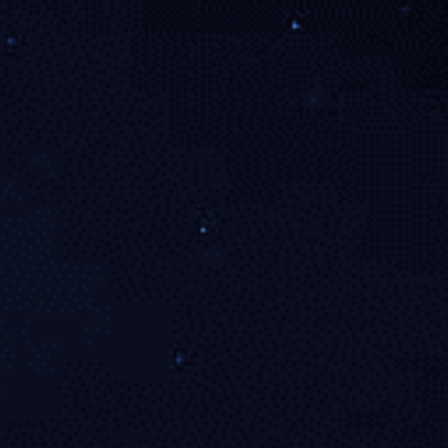
下一篇：
季后赛关键时刻得分王榜单揭晓老
与森林狼天王山