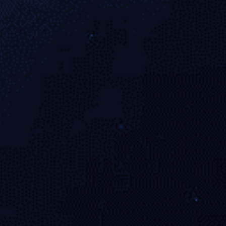
期目标打下良好基础。
展还是对于曼城俱乐部长远规划，此次续约
虑各方利益，通过合理有效的方法达成共
提升薪资待遇，是基于他出色表现以及日益
仅关乎一名优秀球员的发展，更涉及到整个
现双赢局面，同时也为广大球迷带来更多精
长历程。