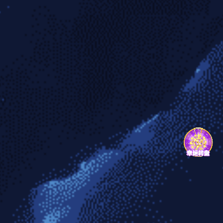
中，不仅要讨论薪水问题，还需让格瓦迪奥
发展方向，让他看到自己在球队中的重要
豪门球队对顶级后卫也提出了高额报价。因
错失最佳时机。同时，也可以借助赞助商等
利完成。
轻人才的争夺愈发激烈。像格瓦迪奥尔这样
光。一旦出现更高薪资或者更具吸引力的发