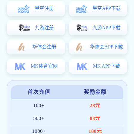
申花官方宣布蒋圣龙成功完成肾脏穿刺引
流手术将接受专家指导康复治疗
近日，上海申花俱乐部官方宣布，中后卫蒋圣龙成功
完成肾脏穿刺引流手术，并将接受专家指导的康复治
疗。这一消息不仅让广大球迷松了一口气，也进一步
彰显了俱乐部对球员健康的重视。蒋圣龙在赛季中遭
遇了突发的健康问题，经过专业医生的及时救治，现
在已经进入了康复阶段。本文将从四个方面详细阐述
蒋圣龙此次手术及其后续影响，包括手术过程、康复
计划、对球队的影响以及球迷和媒体的反响，全面解