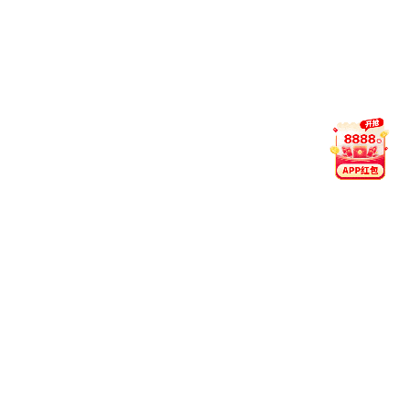
随着蒋圣龙逐渐恢复，相信他的回归将进一步稳固球
队防线，并带来更多积极因素。他在场上的表现必然
会激励其他队友，提高整体竞技状态。
4、球迷与媒体反响
对于粉丝们而言，蒋圣龙这次经历无疑是一次强烈震
撼。许多球迷纷纷在社交平台上表达关心和支持，希
望他能早日康复，与队友们一起征战赛场。他们用行
动诠释着对偶像的不离不弃，也展现出足球文化中的
深厚情谊。
各大媒体对此事件也给予高度关注，不少体育评论员
分析了此次事件对申花队乃至整个联赛可能产生影
响。他们认为，这是一个考验团队凝聚力和战斗精神