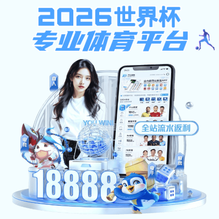
立即注册
6686网页登录入口
官
网 · 权威体育数据平台
6686网页登录入口 OFFICIAL WEBSITE
自2022年创立以来，
6686网页登录入口
致力于为用户
提供包括NBA、英超、欧洲杯、LPL在内的热门赛事直
播与数据服务，广受用户信赖。
立即下载6686网页登录入口APP