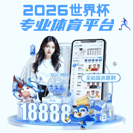
立即注册
6686网页登录入口
官
网 · 权威体育数据平台
6686网页登录入口 OFFICIAL WEBSITE
自2022年创立以来，
6686网页登录入口
致力于为用户
提供包括NBA、英超、欧洲杯、LPL在内的热门赛事直
播与数据服务，广受用户信赖。
立即下载6686网页登录入口APP