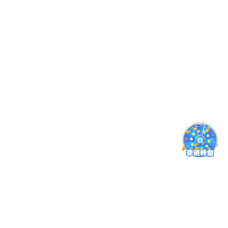
年轻球员得到了成长机会，从而形成了一支具有强大
凝聚力和战斗力的球队。
通过观察其他成功球队如金州勇士队、圣安东尼奥马
刺队等，他发现这些球队能够持续夺冠，与他们良好
的团队氛围密不可分。因此，在谈及未来时，他特别
提到了希望能继续培养新一代球员，让他们了解如何
在团队中发挥自己的价值。
在过去几个赛季中，詹姆斯通过精心策划每一场比赛
来提升整个球队的表现。他相信，在即将到来的季后
赛中，如果能调动全队成员积极参与，将会显著提高
成功几率。这种对团队合作重视程度，使得他成为篮
球界公认的大师级人物，也为他的职业生涯增添了不
少光彩。