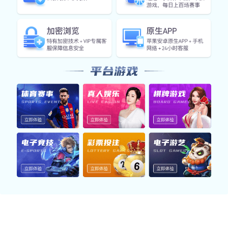
2016年总决赛逆转勇士队，创造了历史。这些精彩瞬
间不仅让他收获了冠军，也让他意识到团队合作的重
要性和个人奋斗精神的不懈追求。
然而，随着年龄增长，詹姆斯也开始反思自己的身体
状况及适应能力。他了解到，不断调整自己的训练方
式和饮食习惯，是延续职业生涯并保持竞争力的关
键。正是这种反思使得他能够更好地面对未来挑战，
为41岁时再创辉煌做好准备。
2、团队合作的重要性
在职业生涯中，詹姆斯一直强调团队合作的重要性。
他认为，一个优秀的球员不仅要具备个人才能，还需
要懂得如何与队友有效配合。每一场比赛都是团队共
同努力的结果，而非单打独斗。在他的带领下，许多