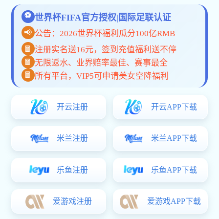
首页
/
体育焦点
/ 正文
2026-06-28 02:18
48 次阅读