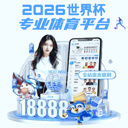
立即注册
6686网页登录入口
官
网 · 权威体育数据平台
6686网页登录入口 OFFICIAL WEBSITE
自2022年创立以来，
6686网页登录入口
致力于为用户
提供包括NBA、英超、欧洲杯、LPL在内的热门赛事直
播与数据服务，广受用户信赖。
立即下载6686网页登录入口APP