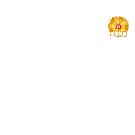
的旅行体验。
另外，随着疫情逐渐得到控制，人们对于线下活动有
着更强烈的渴望。在经历了一段时间的限制后，人们
迫切希望能够参加这种大型活动，与志同道合的人共
同感受足球带来的欢乐与激情。
3、赛事对当地经济影响
举办如此规模盛大的体育赛事，对东道主城市来说，
无疑是一笔巨大的经济收益。据统计，每年类似的大
型赛事都会给举办城市带来可观的旅游收入和商业机
会。本次欧冠决赛亦不例外，各类酒店、餐饮业以及
周边商铺都将在这期间迎来生意上的高潮。
尤其是在疫情后，很多商家面临经营压力，此时借助